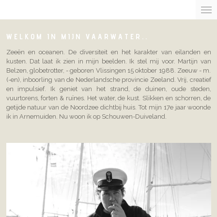
Ga
direct
naar
W E L K O M I N M I J N V A A R W A T E R . .
de
hoofdinhoud
Zeeën en oceanen. De diversiteit en het karakter van eilanden en
kusten. Dat laat ik zien in mijn beelden. Ik stel mij voor. Martijn van
Belzen, globetrotter, - geboren Vlissingen 15 oktober 1988. Zeeuw - m.
(-en), inboorling van de Nederlandsche provincie Zeeland.
Vrij, creatief
en impulsief. Ik geniet van het strand, de duinen, oude steden,
vuurtorens, forten & ruïnes. Het water, de kust. Slikken en schorren, de
getijde natuur van de Noordzee dichtbij huis. Tot mijn 17e jaar woonde
ik in Arnemuiden. Nu woon ik op Schouwen-Duiveland.