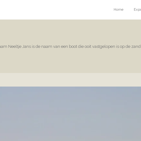
Home
Expo
am Neeltje Jans is de naam van een boot die ooit vastgelopen is op de zand