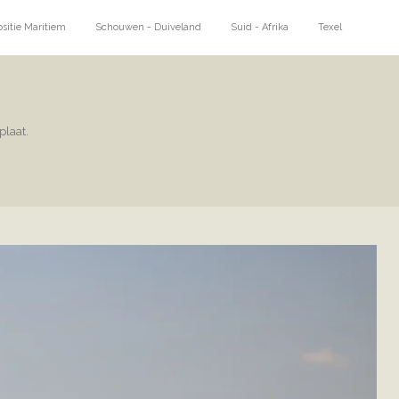
sitie Maritiem
Schouwen - Duiveland
Suid - Afrika
Texel
plaat.